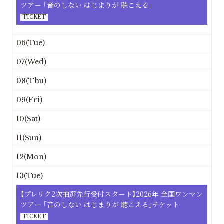
ツアー ｢音のしない はじまりが 聴こえる｣
TICKET
06(Tue)
07(Wed)
08(Thu)
09(Fri)
10(Sat)
11(Sun)
12(Mon)
13(Tue)
【プレリク2次抽選先行受付スタート】2026年 全国ワンマン
ツアー ｢音のしない はじまりが 聴こえる｣チケット
TICKET