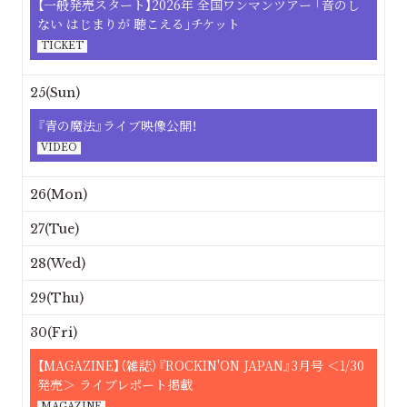
【一般発売スタート】2026年 全国ワンマンツアー ｢音のし
ない はじまりが 聴こえる｣チケット
TICKET
25(Sun)
『青の魔法』ライブ映像公開！
VIDEO
26(Mon)
27(Tue)
28(Wed)
29(Thu)
30(Fri)
【MAGAZINE】（雑誌）『ROCKIN'ON JAPAN』3月号 ＜1/30
発売＞ ライブレポート掲載
MAGAZINE