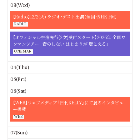
03(Wed)
【Radio】12/2(火) ラジオ・ゲスト出演（全国・NHK FM）
RADIO
【オフィシャル抽選先行(2次)受付スタート】2026年 全国ワ
ンマンツアー ｢音のしない はじまりが 聴こえる｣
ONEMAN
04(Thu)
05(Fri)
06(Sat)
【WEB】ウェブメディア「日刊KELLY」にて麗のインタビュ
ー掲載
WEB
07(Sun)