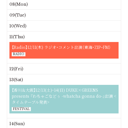
08(Mon)
09(Tue)
10(Wed)
11(Thu)
【Radio】12/11(木) ラジオ・コメント出演（東海・ZIPｰFM）
RADIO
12(Fri)
13(Sat)
【香川＆大阪】12/13(土)･14(日) DUKE×GREENS
presents 『わちゃごなどぅ -whatcha gonna do-』出演 <
タイムテーブル発表>
FESTIVAL
14(Sun)