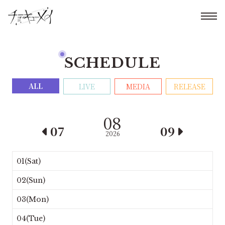
SCHEDULE
ALL
LIVE
MEDIA
RELEASE
08
07
09
2026
01(Sat)
02(Sun)
03(Mon)
04(Tue)