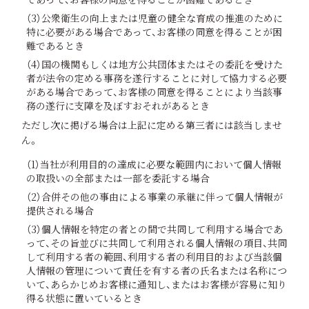
（3）公衆衛生の向上または児童の健全な育成の推進のために
特に必要がある場合であって、お客様の同意を得ることが困
難であるとき
（4）国の機関もしくは地方公共団体またはその委託を受けた
者が法令の定める事務を遂行することに対して協力する必要
がある場合であって、お客様の同意を得ることにより当該事
務の遂行に支障を及ぼすおそれがあるとき
ただし次に掲げる場合は上記に定める第三者には該当しませ
ん。
（1）当社が利用目的の達成に必要な範囲内において個人情報
の取扱いの全部または一部を委託する場合
（2）合併その他の事由による事業の承継に伴って個人情報が
提供される場合
（3）個人情報を特定の者との間で共同して利用する場合であ
って、その旨並びに共同して利用される個人情報の項目、共同
して利用する者の範囲、利用する者の利用目的および当該個
人情報の管理について責任を有する者の氏名または名称につ
いて、あらかじめお客様に通知し、またはお客様が容易に知り
得る状態に置いているとき