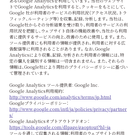
あるGoogle Analyticsを利用しています。当社のウェブサイ
トでGoogle Analyticsを利用すると、クッキーをもとにして、
Google 社が利用者のサービスの利用状況（アクセス状況、トラ
フィック、ルーティング等）を収集、記録、分析します。当社は、
Google社からその分析結果を受け取り、利用者のサービスの利
用状況を把握し、ウェブサイト自体の機能改善や、当社から利用
者に提供するサービスの向上、改善のために使用します。また、
ツール提供者にも利用者の情報が提供され、利用者に対する広
告配信等に利用されることがあります。なお、Google
Analyticsにより収集、記録、分析された利用者の情報には、特
定の個人を識別する情報は一切含まれません。また、それらの
情報は、Google社により同社のプライバシーポリシーに基づい
て管理されています。
Google Analytics ツール提供者: Google Inc.
Google Analytics利用規約：
http://www.google.com/analytics/terms/jp.html
Googleプライバシーポリシー：
http://www.google.com/intl/ja/policies/privacy/partner
s/
Google Analyticsオプトアウトアドオン：
https://tools.google.com/dlpage/gaoptout?hl=ja
ツールを通して収集される情報：利用者のウェブサイトの利用