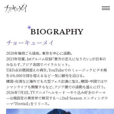
BIOGRAPHY
チョーキューメイ
2020年梅雨ごろ結成。東京を中心に活動。
2023年初夏、1stアルバム収録「貴方の恋人になりたい」が日本の
みならず、アジア各国でバイラルヒット。
TikTok10億回超えの再生、YouTubeでのミュージックビデオ再
生が6,000万回を超えるなど一気に脚光を浴びる。
韓国・台湾など海外でも大型フェス出演に加え、韓国・中国ではワ
ンマンライブも開催するなど、アジア圏での活動も盛んに行う。
2026年7月1日、TVアニメ『ヘルモード ～やり込み好きのゲーマ
ーは廃設定の異世界で無双する～』2nd Season エンディングテ
ーマ「Firetail」をリリース。