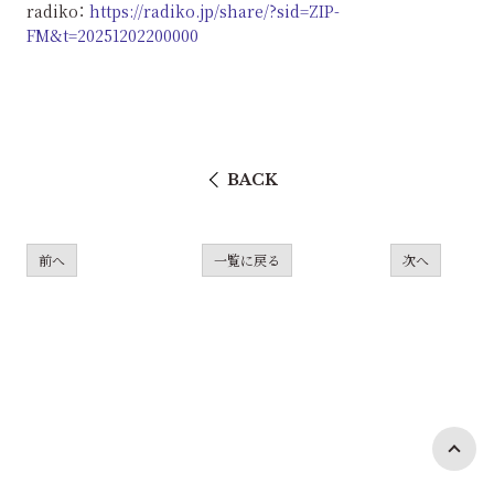
radiko：
https://radiko.jp/share/?sid=ZIP-
FM&t=20251202200000
BACK
前へ
一覧に戻る
次へ