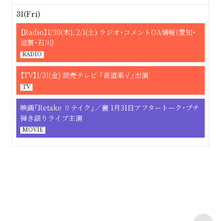
31(Fri)
【Radio】1/30(木)､2/1(土) ラジオ・コメントOA情報（愛知・
滋賀・石川）
RADIO
【TV】1/31(金) 読売テレビ 「音道楽√」出演
TV
映画「Retake リテイク」／麗 1月31日アフタートーク・プチ
弾き語りライブ主演
MOVIE