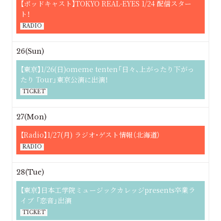
【ポッドキャスト】TOKYO REAL-EYES 1/24 配信スター
ト！
RADIO
26(Sun)
【東京】1/26(日)omeme tenten「日々、上がったり下がっ
たり Tour」東京公演に出演！
TICKET
27(Mon)
【Radio】1/27(月) ラジオ・ゲスト情報（北海道）
RADIO
28(Tue)
【東京】日本工学院ミュージックカレッジpresents卒業ラ
イブ 「恋音」出演
TICKET