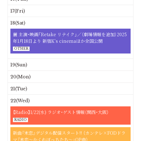
17(Fri)
18(Sat)
麗 主演・映画「Retake リテイク」／（劇場情報を追加）2025
年1月18日より 新宿K’s cinemaほか全国公開
OTHER
19(Sun)
20(Mon)
21(Tue)
22(Wed)
【Radio】1/22(水) ラジオ・ゲスト情報（関西・大阪）
RADIO
新曲『未恋』デジタル配信スタート!! （カンテレ×FODドラ
マ『未恋〜かくれぼっちたち〜』OP曲）