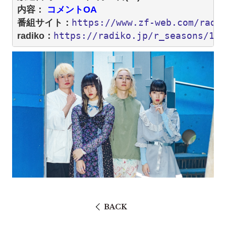
内容：
 コメントOA
https://www.zf-web.com/radi
番組サイト：
https://radiko.jp/r_seasons/100
radiko：
BACK