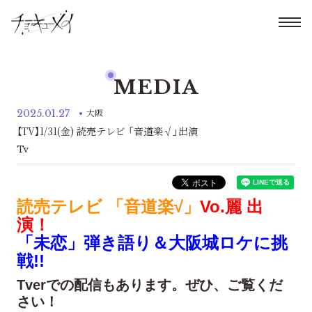
MEDIA
2025.01.27
大阪
【TV】1/31(金) 読売テレビ 「音道楽√」出演
Tv
読売テレビ 「音道楽√」
Vo.麗 出
演！
「未恋」弾き語り＆大阪城ロケに挑
戦!!
Tverでの配信もあります。
ぜひ、ご覧くだ
さい！