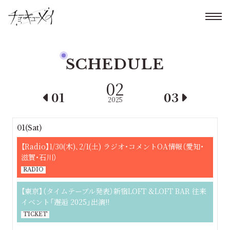
SCHEDULE
02
01
03
2025
01(Sat)
【Radio】1/30(木)､2/1(土) ラジオ・コメントOA情報（愛知・
滋賀・石川）
RADIO
【東京】（タイムテーブル発表）新宿LOFT &LOFT BAR 往来
イベント「邂逅 2025」出演!!
TICKET