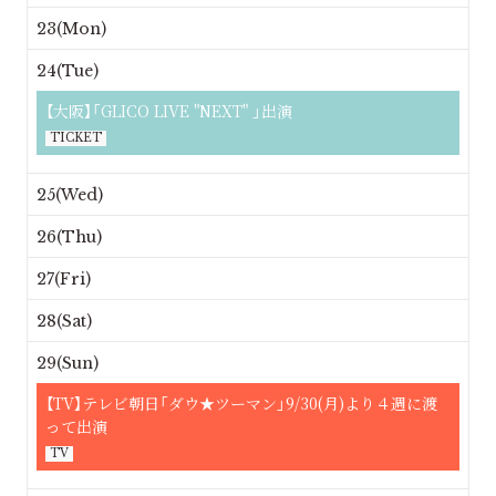
23(Mon)
24(Tue)
【大阪】「GLICO LIVE "NEXT" 」出演
TICKET
25(Wed)
26(Thu)
27(Fri)
28(Sat)
29(Sun)
【TV】テレビ朝日「ダウ★ツーマン」9/30(月)より４週に渡
って出演
TV