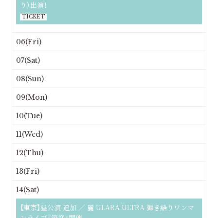
り）出演！
TICKET
06(Fri)
07(Sat)
08(Sun)
09(Mon)
10(Tue)
11(Wed)
12(Thu)
13(Fri)
14(Sat)
【東京】昼公演 追加 ／ 麗 ULARA ULTRA 弾き語りワンマ
ンライブ『箱庭』開催