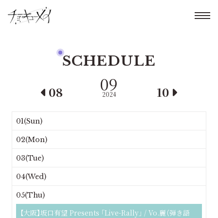
SCHEDULE
09
08
10
2024
01(Sun)
02(Mon)
03(Tue)
04(Wed)
05(Thu)
【大阪】坂口有望 Presents ｢Live-Rally｣ / Vo.麗（弾き語