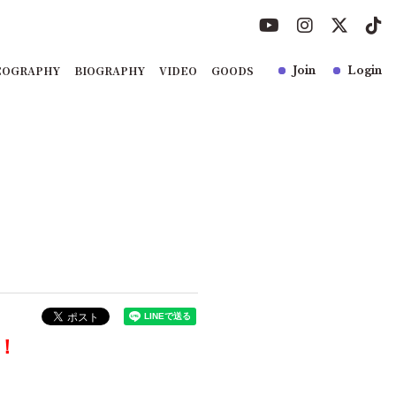
COGRAPHY
BIOGRAPHY
VIDEO
GOODS
Join
Login
演！