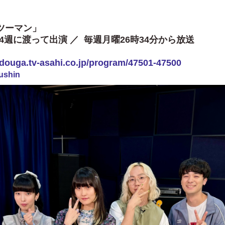
ツーマン」
ら4週に渡って出演 ／ 毎週月曜26時34分から放送
/douga.tv-asahi.co.jp/program/47501-47500
ushin