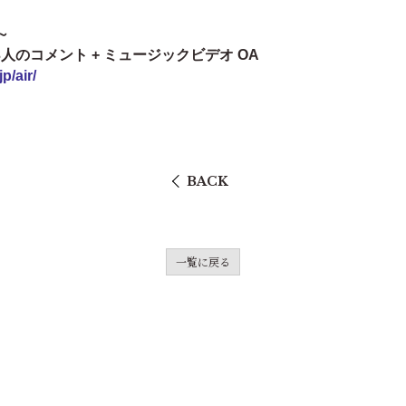
～
人のコメント + ミュージックビデオ OA
p/air/
BACK
一覧に戻る