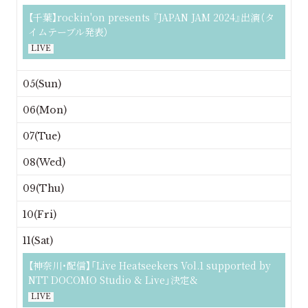
【千葉】rockin'on presents 『JAPAN JAM 2024』出演（タ
イムテーブル発表）
LIVE
05(Sun)
06(Mon)
07(Tue)
08(Wed)
09(Thu)
10(Fri)
11(Sat)
【神奈川・配信】「Live Heatseekers Vol.1 supported by
NTT DOCOMO Studio & Live」決定&
LIVE