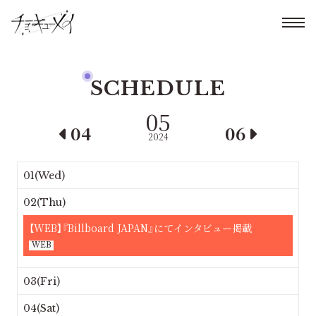
SCHEDULE
05
04
06
2024
01(Wed)
02(Thu)
【WEB】『Billboard JAPAN』にてインタビュー掲載
WEB
03(Fri)
04(Sat)