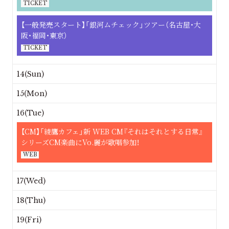
TICKET
【一般発売スタート】「銀河ムチェック」ツアー（名古屋・大
阪・福岡・東京）
TICKET
14(Sun)
15(Mon)
16(Tue)
【CM】「綾鷹カフェ」新 WEB CM『それはそれとする日常』
シリーズCM楽曲にVo.麗が歌唱参加！
WEB
17(Wed)
18(Thu)
19(Fri)