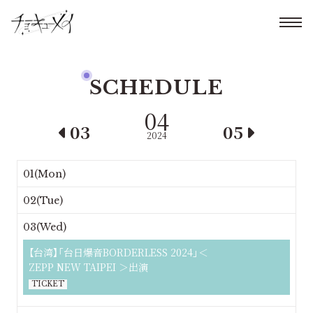
SCHEDULE
04
03
05
2024
01(Mon)
02(Tue)
03(Wed)
【台湾】「台日爆音BORDERLESS 2024」＜
ZEPP NEW TAIPEI ＞出演
TICKET