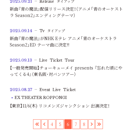
2025.09.21
Release
タイアップ
新曲『青の魔法』配信リリース決定！（アニメ「青のオーケスト
ラ Season2」エンディングテーマ）
2025.09.14
Tv
タイアップ
新曲『青の魔法』がNHK Eテレ アニメ「青のオーケストラ
Season2」ED テーマ曲に決定!!
2025.09.13
Live
Ticket
Tour
【一般発売開始】チョーキューメイ presents 『忘れた頃にや
ってくる4』（東名阪･対バンツアー）
2025.08.27
Event
Live
Ticket
EX THEATER ROPPONGI
【東京】11/6(木) リコメンズジャンクション 出演決定！
«
‹
4
5
6
7
8
›
»