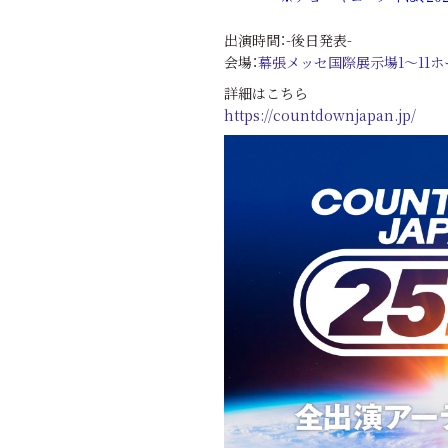
出演時間：-後日発表-
会場：
幕張メッセ国際展示場1～11ホ
詳細はこちら
https://countdownjapan.jp/