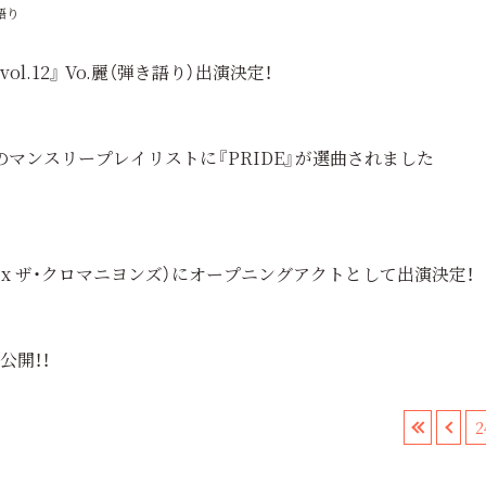
語り
l.12』 Vo.麗（弾き語り）出演決定！
 8月のマンスリープレイリストに『PRIDE』が選曲されました
(くるり x ザ・クロマニヨンズ）にオープニングアクトとして出演決定！
公開！！
«
‹
2