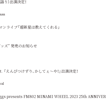
弾き語り）出演決定！
man
ワンマンライブ「超新星は教えてくれる」
グッズ” 発売のお知らせ
nt. 『えんぴつけずり、かしてぇ～や！』出演決定！
val
resents FM802 MINAMI WHEEL 2023 25th ANNIV