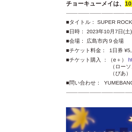
チョーキューメイは、
1
————————————————
■タイトル： SUPER ROCK 
■日時： 2023年10月7日(土)
■会場： 広島市内９会場
■チケット料金： 1日券 ¥5,50
■チケット購入 ：（e＋）
h
（ローソン
（ぴあ
■問い合わせ： YUMEBANCHI(
————————————————