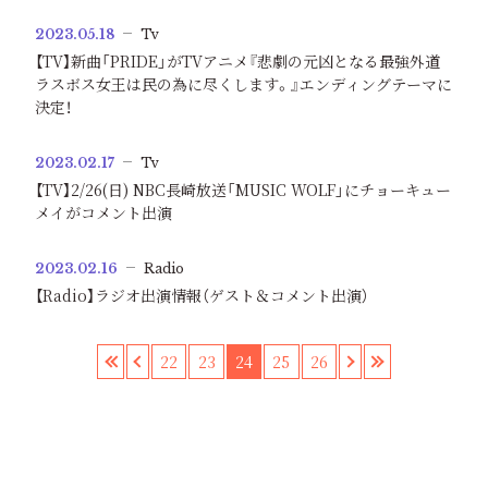
2023.05.18
Tv
【TV】新曲「PRIDE」がTVアニメ『悲劇の元凶となる最強外道
ラスボス女王は民の為に尽くします。』エンディングテーマに
決定！
2023.02.17
Tv
【TV】2/26(日) NBC長崎放送「MUSIC WOLF」にチョーキュー
メイがコメント出演
2023.02.16
Radio
【Radio】ラジオ出演情報（ゲスト＆コメント出演）
«
‹
22
23
24
25
26
›
»