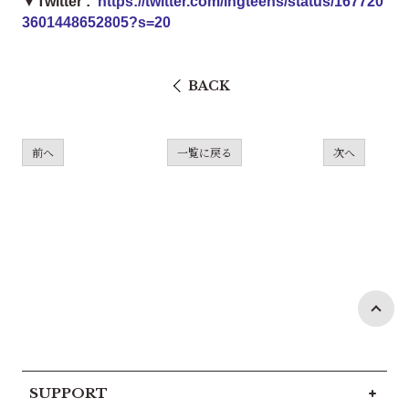
▼Twitter :
https://twitter.com/ingteens/status/167720
3601448652805?s=20
BACK
前へ
一覧に戻る
次へ
SUPPORT