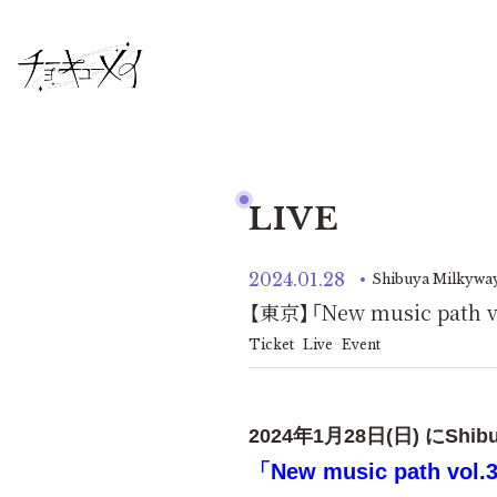
LIVE
2024.01.28
Shibuya Milkywa
【東京】「New music path v
Ticket
Live
Event
2024年1月28日(日) にShi
「New music path vol.