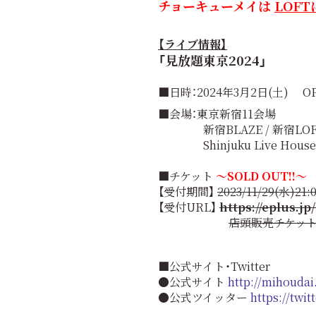
チョーキューメイは
LOFT
【ライブ情報】
「見放題東京2024」
■日時：2024年3月2日(土)
OP
■会場：東京新宿11会場
新宿BLAZE / 新宿LOFT / 新
Shinjuku Live House Mar
■チケット
～
SOLD OUT!!～
【受付期間】
2023/11/29(水)21:
【受付URL】
https://eplus.j
店頭販売チケット (
■公式サイト・Twitter
●公式サイト
http://mihoudai.
●公式ツイッター
https://twi