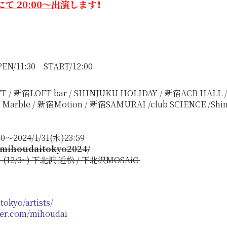
にて 20:00～出演
します！
EN/11:30 START/12:00
宿LOFT bar / SHINJUKU HOLIDAY / 新宿ACB HALL 
ble / 新宿Motion / 新宿SAMURAI /club SCIENCE /Shin
00～2024/1/31(水)23:59
p/mihoudaitokyo2024/
12/3~) 下北沢 近松 / 下北沢MOSAiC
tokyo/artists/
tter.com/mihoudai