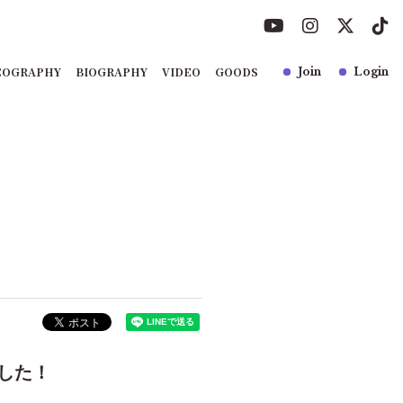
COGRAPHY
BIOGRAPHY
VIDEO
GOODS
Join
Login
した！