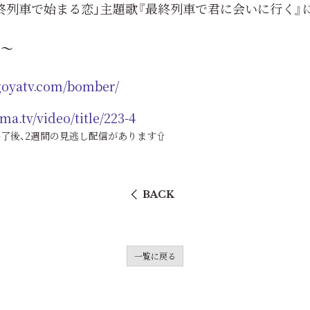
最終列車で始まる恋」主題歌『最終列車で君に会いに行く』
7～
goyatv.com/bomber/
ma.tv/video/title/223-4
終了後、2週間の見逃し配信があります⇧
BACK
一覧に戻る