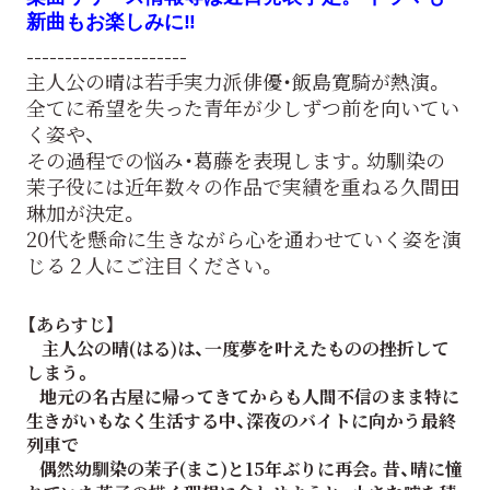
新曲もお楽しみに‼️
---------------------
主人公の晴は若手実力派俳優・飯島寛騎が熱演。
全てに希望を失った青年が少しずつ前を向いてい
く姿や、
その過程での悩み・葛藤を表現します。幼馴染の
茉子役には近年数々の作品で実績を重ねる久間田
琳加が決定。
20代を懸命に生きながら心を通わせていく姿を演
じる２人にご注目ください。
【あらすじ】
主人公の晴(はる)は、一度夢を叶えたものの挫折して
しまう。
地元の名古屋に帰ってきてからも人間不信のまま特に
生きがいもなく生活する中、深夜のバイトに向かう最終
列車で
偶然幼馴染の茉子(まこ)と15年ぶりに再会。昔、晴に憧