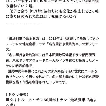
れていた茉子の描く理想に合わせようと、小さな嘘を積
み重ねていく晴。
茉子と会う中で晴の気持ちにも変化が生まれるが、嘘
に塗り固められた恋はどう発展するのか？
---------------------
「最終列車で始まる恋」は、2012年より継続して放送してきた
メ～テレの地域密着ドラマ「名古屋行き最終列車」の新シリー
ズ。
「名古屋行き最終列車」は日本民間放送連盟ドラマ部門優秀
賞、東京ドラマアウォードローカルドラマ賞など受賞したメ～
テレの代表的作品。
開局60周年を機にこれからの未来を担う若い世代にエールを
送りたいという思いを込めて、名古屋を舞台にした20代の恋愛
模様を描く作品を制作されたドラマです。
【ドラマ概要】
■タイトル メ～テレ60周年ドラマ 「最終列車で始ま
る恋」