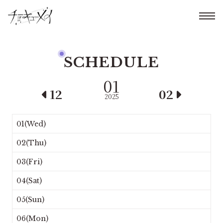
SCHEDULE
01
12
02
2025
01(Wed)
02(Thu)
03(Fri)
04(Sat)
05(Sun)
06(Mon)