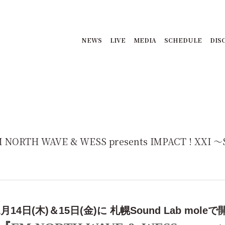
NEWS
LIVE
MEDIA
SCHEDULE
DIS
ORTH WAVE & WESS presents IMPACT ! XXI 〜So
1月14日(木)＆15日(金)に 札幌Sound Lab mol