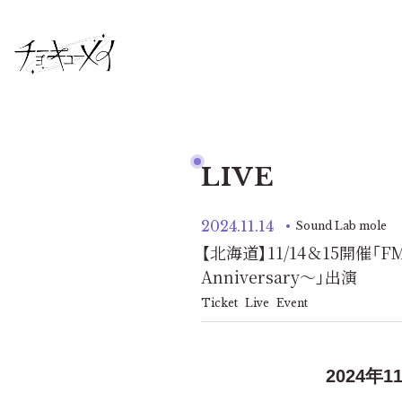
LIVE
2024.11.14
Sound Lab mole
【北海道】11/14＆15開催「FM N
Anniversary〜」出演
Ticket
Live
Event
2024年1