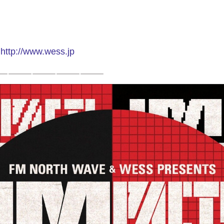
P
http://www.wess.jp
—————————————