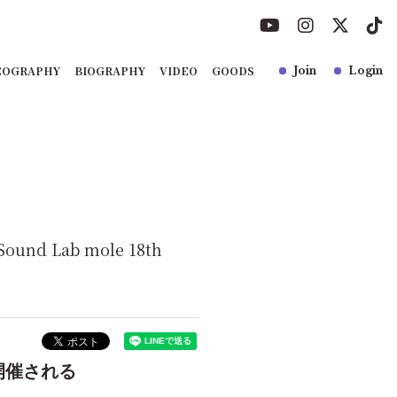
COGRAPHY
BIOGRAPHY
VIDEO
GOODS
Join
Login
und Lab mole 18th
eで開催される