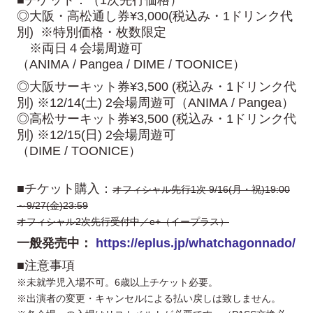
■チケット：（1次先行価格）
◎大阪・高松通し券¥3,000(税込み・1ドリンク代
別) ※特別価格・枚数限定
※両日４会場周遊可
（ANIMA / Pangea / DIME / TOONICE）
◎大阪サーキット券¥3,500 (税込み・1ドリンク代
別) ※12/14(土) 2会場周遊可（ANIMA / Pangea）
◎高松サーキット券¥3,500 (税込み・1ドリンク代
別) ※12/15(日) 2会場周遊可
（DIME / TOONICE）
■チケット購入：
オフィシャル先行1次 9/16(月・祝)19:00
～9/27(金)23:59
オフィシャル2次先行受付中／e+（イープラス）
一般発売中：
https://eplus.jp/whatchagonnado/
■注意事項
※未就学児入場不可。6歳以上チケット必要。
※出演者の変更・キャンセルによる払い戻しは致しません。