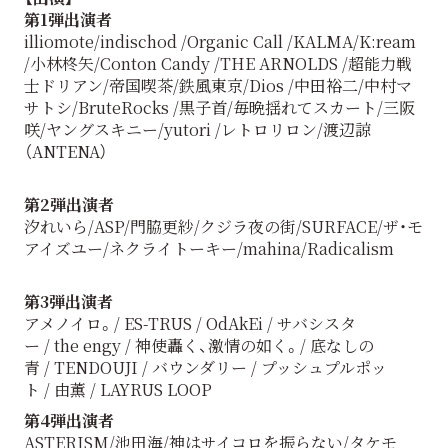
第1弾出演者
illiomote/indischod /Organic Call /KALMA/K:ream
/小林柊矢/Conton Candy /THE ARNOLDS /超能力戦
士ドリアン/帝国喫茶/鉄風東京/Dios /中田裕二/中村マ
サトシ/BruteRocks /黒子首/毎晩揺れてスカート/三阪
咲/ヤングスキニー/yutori /レトロリロン/渡辺諒
（ANTENA）
第2弾出演者
汐れいら/ASP/門脇更紗/クジラ夜の街/SURFACE/ザ・モ
アイズユー/ネクライトーキー/mahina/Radicalism
第3弾出演者
アメノイロ。/ ES-TRUS / OdAkEi / サバシスタ
ー / the engy / 神使轟く、激情の如く。/ 底なしの
青 / TENDOUJI / バウンダリー / プッシュプルポッ
ト / 由薫 / LAYRUS LOOP
第4弾出演者
ASTERISM/池田海/神はサイコロを振らない/タケモ