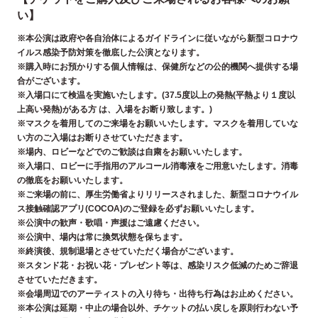
い】
※本公演は政府や各自治体によるガイドラインに従いながら新型コロナウ
イルス感染予防対策を徹底した公演となります。
※購入時にお預かりする個人情報は、保健所などの公的機関へ提供する場
合がございます。
※入場口にて検温を実施いたします。(37.5度以上の発熱(平熱より１度以
上高い発熱)がある方 は、入場をお断り致します。)
※マスクを着用してのご来場をお願いいたします。マスクを着用していな
い方のご入場はお断りさせていただきます。
※場内、ロビーなどでのご歓談は⾃粛をお願いいたします。
※⼊場⼝、ロビーに⼿指⽤のアルコール消毒液をご⽤意いたします。消毒
の徹底をお願いいたします。
※ご来場の前に、厚生労働省よりリリースされました、新型コロナウイル
ス接触確認アプリ(COCOA)のご登録を必ずお願いいたします。
※公演中の歓声・歌唱・声援はご遠慮ください。
※公演中、場内は常に換気状態を保ちます。
※終演後、規制退場とさせていただく場合がございます。
※スタンド花・お祝い花・プレゼント等は、感染リスク低減のためご辞退
させていただきます。
※会場周辺でのアーティストの入り待ち・出待ち行為はお止めください。
※本公演は延期・中止の場合以外、チケットの払い戻しを原則行わない予