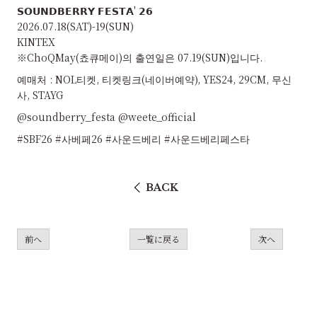
𝗦𝗢𝗨𝗡𝗗𝗕𝗘𝗥𝗥𝗬 𝗙𝗘𝗦𝗧𝗔' 𝟮𝟲
2026.07.18(SAT)-19(SUN)
KINTEX
※ChoQMay(쵸큐메이)의 출연일은 07.19(SUN)입니다.
예매처 : NOL티켓, 티켓링크(네이버예약), YES24, 29CM, 무신
사, STAYG
@soundberry_festa @weete_official
#SBF26 #사베페26 #사운드베리 #사운드베리페스타
BACK
前へ
一覧に戻る
次へ