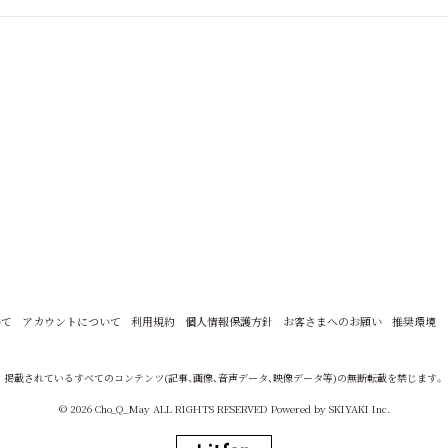
いて
アカウントについて
利用規約
個人情報保護方針
お客さまへのお願い
推奨環境
掲載されているすべてのコンテンツ
(記事、画像、音声データ、映像データ等)の無断転載を禁じます。
© 2026 Cho_Q_May ALL RIGHTS RESERVED Powered by
SKIYAKI Inc.