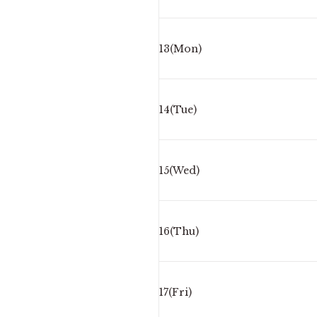
13(Mon)
14(Tue)
15(Wed)
16(Thu)
17(Fri)