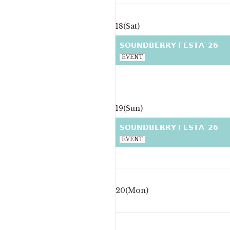
18(Sat)
𝗦𝗢𝗨𝗡𝗗𝗕𝗘𝗥𝗥𝗬 𝗙𝗘𝗦𝗧𝗔' 𝟮𝟲
EVENT
19(Sun)
𝗦𝗢𝗨𝗡𝗗𝗕𝗘𝗥𝗥𝗬 𝗙𝗘𝗦𝗧𝗔' 𝟮𝟲
EVENT
20(Mon)