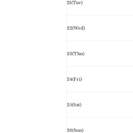
21(Tue)
22(Wed)
23(Thu)
24(Fri)
25(Sat)
26(Sun)