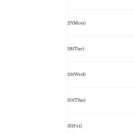
27(Mon)
28(Tue)
29(Wed)
30(Thu)
31(Fri)