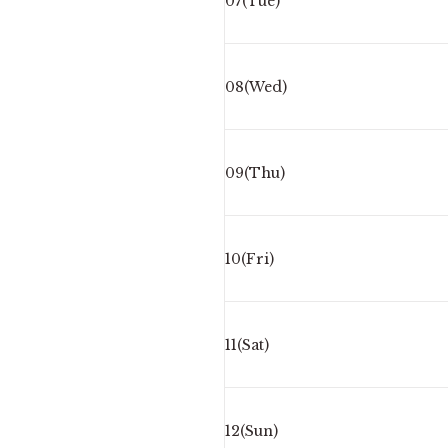
07(Tue)
08(Wed)
09(Thu)
10(Fri)
11(Sat)
12(Sun)