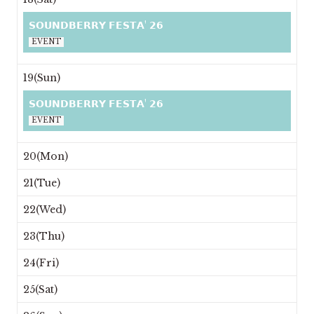
𝗦𝗢𝗨𝗡𝗗𝗕𝗘𝗥𝗥𝗬 𝗙𝗘𝗦𝗧𝗔' 𝟮𝟲
EVENT
19(Sun)
𝗦𝗢𝗨𝗡𝗗𝗕𝗘𝗥𝗥𝗬 𝗙𝗘𝗦𝗧𝗔' 𝟮𝟲
EVENT
20(Mon)
21(Tue)
22(Wed)
23(Thu)
24(Fri)
25(Sat)