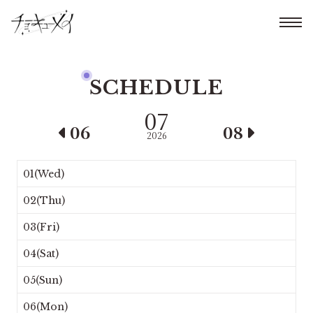
SCHEDULE
07
06
08
2026
01(Wed)
02(Thu)
03(Fri)
04(Sat)
05(Sun)
06(Mon)