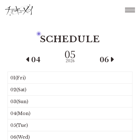
SCHEDULE
05
04
06
2026
01(Fri)
02(Sat)
03(Sun)
04(Mon)
05(Tue)
06(Wed)