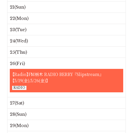
21(Sun)
22(Mon)
23(Tue)
24(Wed)
25(Thu)
26(Fri)
【Radio】FM栃木 RADIO BERRY 『Slipstream』
【5/19(金),5/26(金)】
RADIO
27(Sat)
28(Sun)
29(Mon)