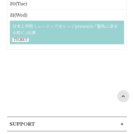
30(Tue)
31(Wed)
日本工学院ミュージックカレッジpresents 「藍色に染ま
る前に」出演
TICKET
SUPPORT