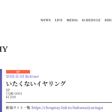
NEWS
LIVE
MEDIA
SCHEDULE
DIS
HY
EP
2021.11.03 Release
いたくないイヤリング
EP
CQM-0001
¥1,500
配信サイト一覧：
https://choqmay.lnk.to/itakunaiiyaringu