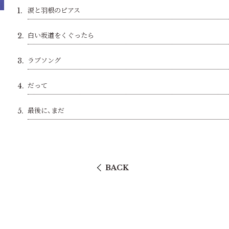
涙と羽根のピアス
1.
白い坂道をくぐったら
2.
ラブソング
3.
だって
4.
最後に、まだ
5.
BACK