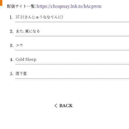
配信サイト一覧：
https://choqmay.lnk.to/bAcpwm
37.2（さんじゅうななてんに）
1.
また、夏になる
2.
ユウ
3.
Cold Sleep
4.
落下星
5.
BACK