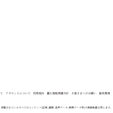
いて
アカウントについて
利用規約
個人情報保護方針
お客さまへのお願い
推奨環境
掲載されているすべてのコンテンツ
(記事、画像、音声データ、映像データ等)の無断転載を禁じます。