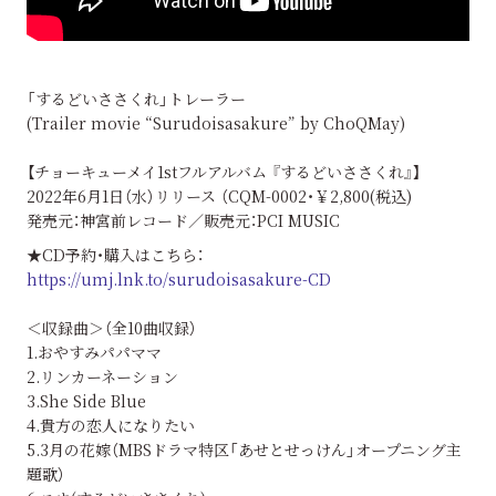
「するどいささくれ」トレーラー
(Trailer movie “Surudoisasakure” by ChoQMay)
【チョーキューメイ1stフルアルバム 『するどいささくれ』】
2022年6月1日（水）リリース （CQM-0002・￥2,800(税込)
発売元：神宮前レコード／販売元：PCI MUSIC
★CD予約・購入はこちら：
https://umj.lnk.to/surudoisasakure-CD
＜収録曲＞（全10曲収録）
1.おやすみパパママ
2.リンカーネーション
3.She Side Blue
4.貴方の恋人になりたい
5.3月の花嫁（MBSドラマ特区「あせとせっけん」オープニング主
題歌）