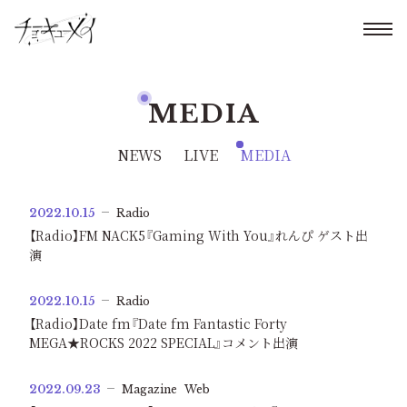
MEDIA
NEWS
LIVE
MEDIA
2022.10.15
Radio
【Radio】FM NACK5『Gaming With You』れんぴ ゲスト出
演
2022.10.15
Radio
【Radio】Date fm『Date fm Fantastic Forty
MEGA★ROCKS 2022 SPECIAL』コメント出演
2022.09.23
Magazine
Web