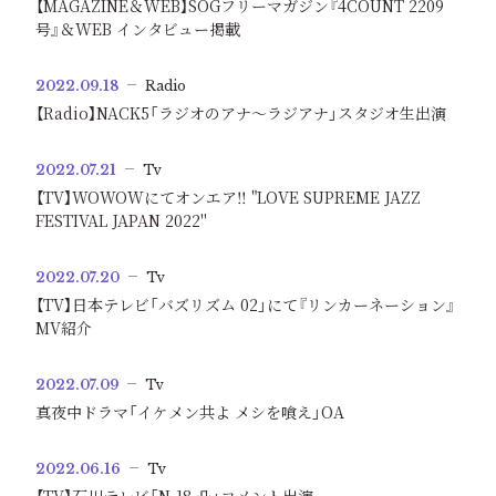
【MAGAZINE＆WEB】SOGフリーマガジン『4COUNT 2209
号』＆WEB インタビュー掲載
2022.09.18
Radio
【Radio】NACK5「ラジオのアナ～ラジアナ」スタジオ生出演
2022.07.21
Tv
【TV】WOWOWにてオンエア‼️ "LOVE SUPREME JAZZ
FESTIVAL JAPAN 2022"
2022.07.20
Tv
【TV】日本テレビ「バズリズム 02」にて『リンカーネーション』
MV紹介
2022.07.09
Tv
真夜中ドラマ「イケメン共よ メシを喰え」OA
2022.06.16
Tv