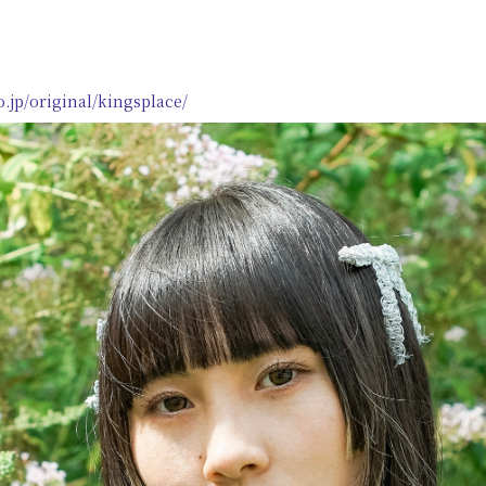
E」
o.jp/original/kingsplace/