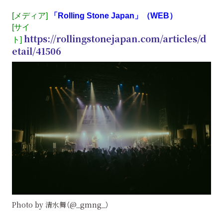
[メディア]
「Rolling Stone Japan」（WEB）
[サイ
https://rollingstonejapan.com/articles/d
ト]
etail/41506
Photo by 清水舞（@_gmng_）