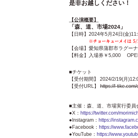
是非お越しください！
【公演概要】
「森、道、市場2024」
【日時】2024年5月24日(金)11:0
※チョーキューメイは 5/26
【会場】愛知県蒲郡市ラグーナ
【料金】入場券￥5,000
OPE
■チケット
【受付期間】 2024/2/19(月)12:00
【受付URL】
https://l-tike.c
■主催：森、道、市場実行委員会
●X：
https://twitter.com/morimic
●Instagram：
https://instagram
●Facebook：
https://www.face
●YouTube：
https://www.youtub