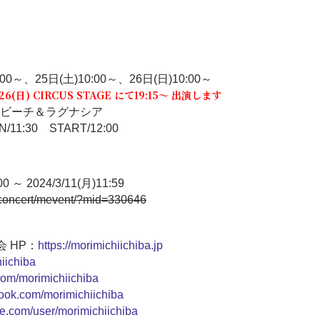
0～、25日(土)10:00～、26日(日)10:00～
(日) CIRCUS STAGE にて19:15〜 出演します
ビーチ＆ラグナシア
N/11:30 START/12:00
 ～ 2024/3/11(月)11:59
om/concert/mevent/?mid=330646
 HP：
https://morimichiichiba.jp
hiichiba
.com/morimichiichiba
book.com/morimichiichiba
e.com/user/morimichiichiba