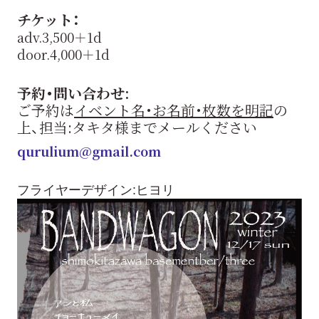
チケット：
adv.3,500＋1d
door.4,000＋1d
予約・問い合わせ:
ご予約は
イベント名・お名前・枚数を明記
の
上、担当:タキタ様までメールください
qurulium@gmail.com
フライヤーデザイン:ヒヨリ