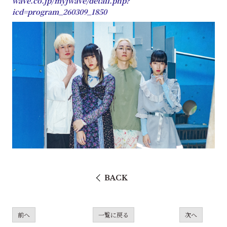
wave.co.jp/myjwave/detail.php?
icd=program_260309_1850
BACK
前へ
一覧に戻る
次へ