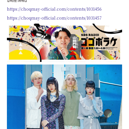
【関連情報】
https://choqmay-official.com/contents/1031456
https://choqmay-official.com/contents/1031457