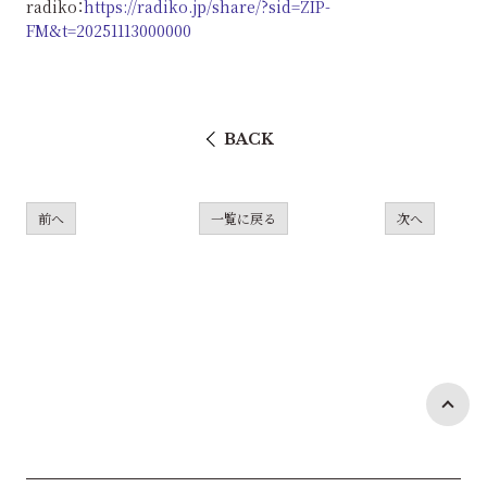
radiko：
https://radiko.jp/share/?sid=ZIP-
FM&t=20251113000000
BACK
前へ
一覧に戻る
次へ