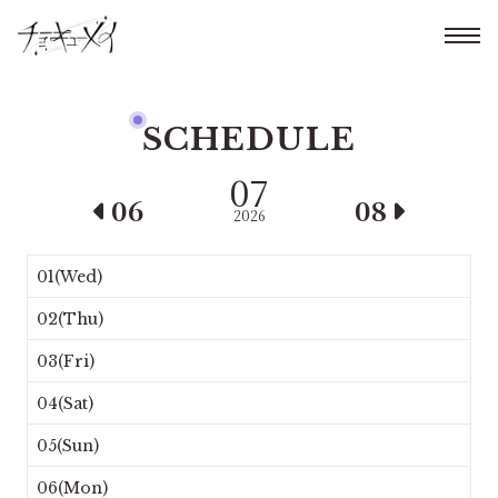
SCHEDULE
07
06
08
2026
01(Wed)
02(Thu)
03(Fri)
04(Sat)
05(Sun)
06(Mon)