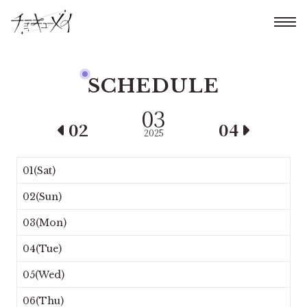
SCHEDULE
03
02
04
2025
01(Sat)
02(Sun)
03(Mon)
04(Tue)
05(Wed)
06(Thu)